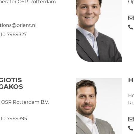
perator OSR Rotterdam
Op
tions@orient.nl
0)10 7989327
GIOTIS
H
GAKOS
He
 OSR Rotterdam B.V.
Ro
0)10 7989395