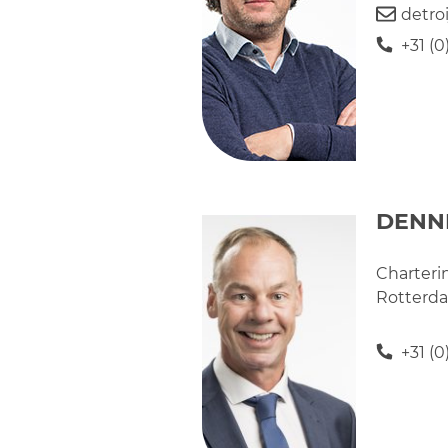
detro
+31 (
DENN
Charter
Rotterda
+31 (