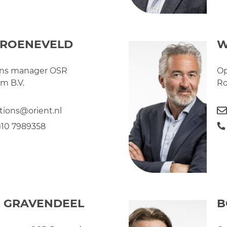
GROENEVELD
W
ons manager OSR
Op
m B.V.
Ro
tions@orient.nl
0)10 7989358
N GRAVENDEEL
B