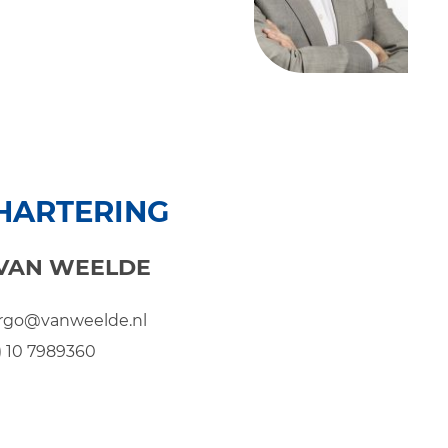
HARTERING
 VAN WEELDE
rgo@vanweelde.nl
0) 10 7989360