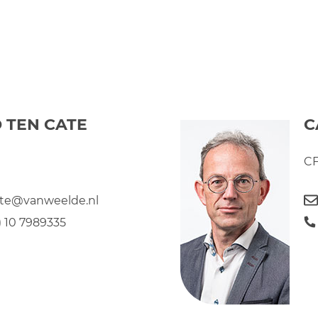
 TEN CATE
C
C
te@vanweelde.nl
) 10 7989335