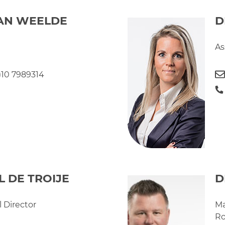
VAN WEELDE
D
As
0)10 7989314
 DE TROIJE
D
 Director
Ma
Ro