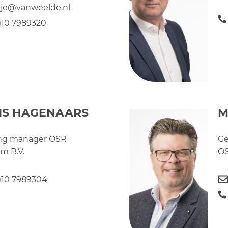
ije@vanweelde.nl
0)10 7989320
IS HAGENAARS
M
ing manager OSR
Ge
m B.V.
OS
0)10 7989304